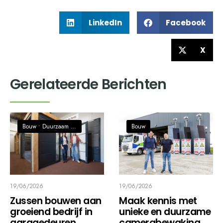
LinkedIn
Facebook
X
Gerelateerde Berichten
Bouw
•
Duurzaam / Circulaire economie
Bouw
19/06/2026
19/06/2026
Zussen bouwen aan
Maak kennis met
groeiend bedrijf in
unieke en duurzame
garagedeuren
camerabewaking