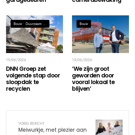
Bouw
•
Duurzaam / Circulaire economie
Bouw
19/06/2026
19/06/2026
DNN Groep zet
‘We zijn groot
volgende stap door
geworden door
sloopdak te
vooral lokaal te
recyclen
blijven’
VORIG BERICHT
Meiwurkje, met plezier aan