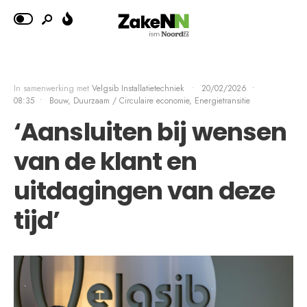
In samenwerking met
Velgsib Installatietechniek
•
20/02/2026
•
08:35
•
Bouw
,
Duurzaam / Circulaire economie
,
Energietransitie
‘Aansluiten bij wensen
van de klant en
uitdagingen van deze
tijd’