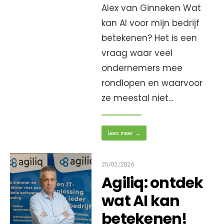
Alex van Ginneken Wat
kan AI voor mijn bedrijf
betekenen? Het is een
vraag waar veel
ondernemers mee
rondlopen en waarvoor
ze meestal niet
...
Lees meer
→
20/02/2026
Agiliq: ontdek
wat AI kan
betekenen!