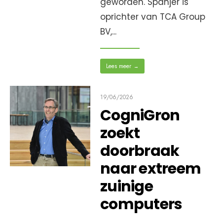
geworden. Spanjer is
oprichter van TCA Group
BV,
...
Lees meer
→
19/06/2026
CogniGron
zoekt
doorbraak
naar extreem
zuinige
computers