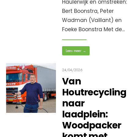
Haulerwijk en omstreken:
Bert Boonstra, Peter
Wadman (Vaillant) en
Foeke Boonstra Met de
...
Lees meer
→
24/04/2026
Van
Houtrecycling
naar
laadplein:
Woodpacker
komt met