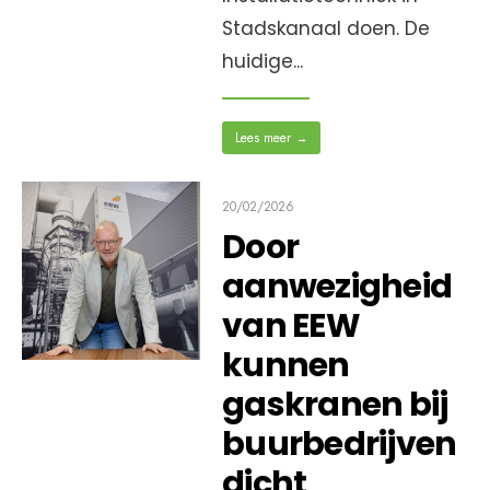
Stadskanaal doen. De
huidige
...
Lees meer
→
20/02/2026
Door
aanwezigheid
van EEW
kunnen
gaskranen bij
buurbedrijven
dicht