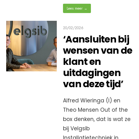
Lees meer
→
20/02/2026
‘Aansluiten bij
wensen van de
klant en
uitdagingen
van deze tijd’
Alfred Wieringa (l) en
Theo Mensen Out of the
box denken, dat is wat ze
bij Velgsib
Installatietechniek in