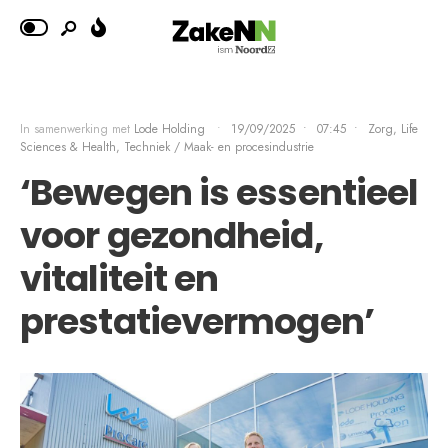
In samenwerking met
Lode Holding
•
19/09/2025
•
07:45
•
Zorg, Life
Sciences & Health
,
Techniek / Maak- en procesindustrie
‘Bewegen is essentieel
voor gezondheid,
vitaliteit en
prestatievermogen’