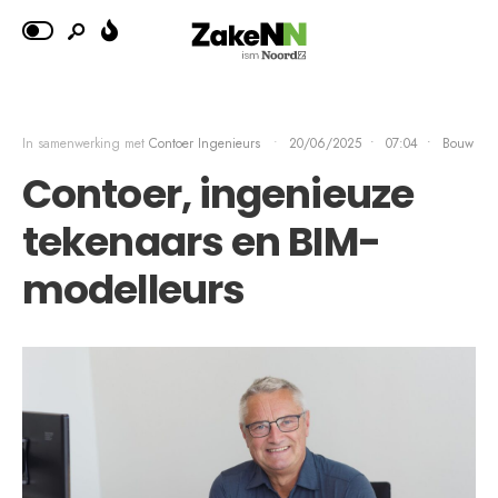
In samenwerking met
Contoer Ingenieurs
•
20/06/2025
•
07:04
•
Bouw
Contoer, ingenieuze
tekenaars en BIM-
modelleurs