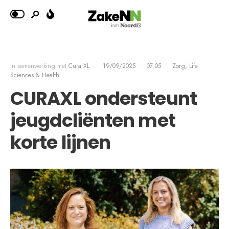
In samenwerking met
Cura XL
•
19/09/2025
•
07:05
•
Zorg, Life
Sciences & Health
CURAXL ondersteunt
jeugdcliënten met
korte lijnen