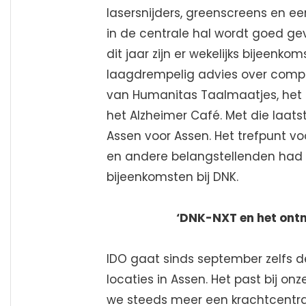
lasersnijders, greenscreens en e
in de centrale hal wordt goed ge
dit jaar zijn er wekelijks bijeenko
laagdrempelig advies over comp
van Humanitas Taalmaatjes, het I
het Alzheimer Café. Met die laats
Assen voor Assen. Het trefpunt v
en andere belangstellenden had g
bijeenkomsten bij DNK.
‘DNK-NXT en het ontm
IDO gaat sinds september zelfs de
locaties in Assen. Het past bij on
we steeds meer een krachtcentra