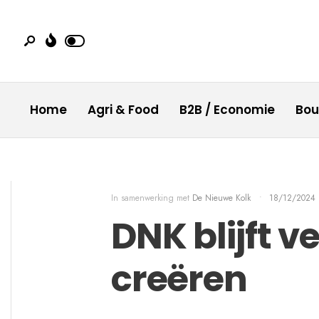
Home
Agri & Food
B2B / Economie
Bo
In samenwerking met
De Nieuwe Kolk
•
18/12/2024
DNK blijft 
creëren