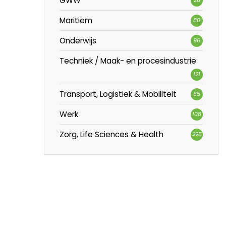
GWW
Maritiem
80
Onderwijs
96
Techniek / Maak- en procesindustrie
121
Transport, Logistiek & Mobiliteit
65
Werk
108
Zorg, Life Sciences & Health
225