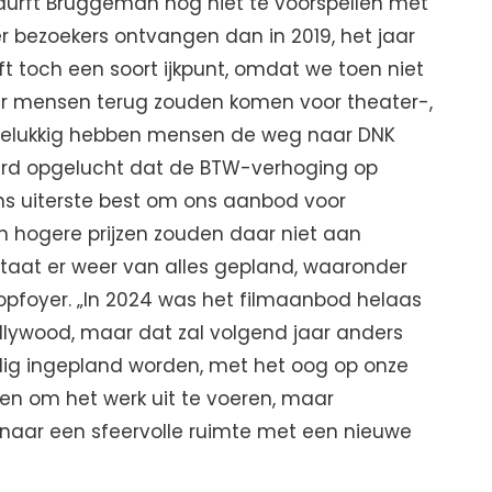
 durft Bruggeman nog niet te voorspellen met
r bezoekers ontvangen dan in 2019, het jaar
t toch een soort ijkpunt, omdat we toen niet
r mensen terug zouden komen voor theater-,
 Gelukkig hebben mensen de weg naar DNK
ard opgelucht dat de BTW-verhoging op
ons uiterste best om ons aanbod voor
n hogere prijzen zouden daar niet aan
 staat er weer van alles gepland, waaronder
foyer. „In 2024 was het filmaanbod helaas
llywood, maar dat zal volgend jaar anders
dig ingepland worden, met het oog op onze
n om het werk uit te voeren, maar
n naar een sfeervolle ruimte met een nieuwe