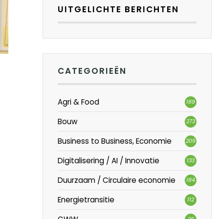
UITGELICHTE BERICHTEN
CATEGORIEËN
Agri & Food
189
Bouw
273
Business to Business, Economie
209
Digitalisering / AI / Innovatie
133
Duurzaam / Circulaire economie
184
Energietransitie
112
26