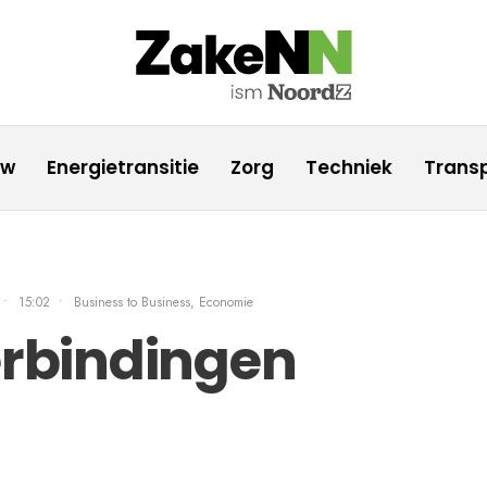
uw
Energietransitie
Zorg
Techniek
Transp
•
15:02
•
Business to Business, Economie
verbindingen