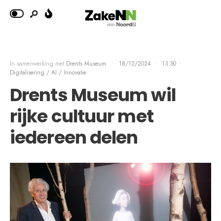
In samenwerking met
Drents Museum
•
18/12/2024
•
13:50
•
Digitalisering / AI / Innovatie
Drents Museum wil
rijke cultuur met
iedereen delen