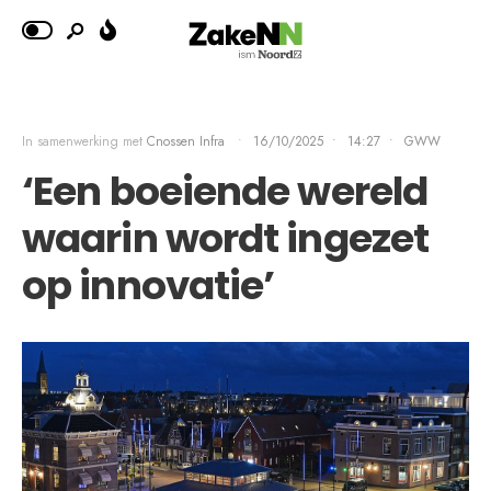
In samenwerking met
Cnossen Infra
•
16/10/2025
•
14:27
•
GWW
‘Een boeiende wereld
waarin wordt ingezet
op innovatie’