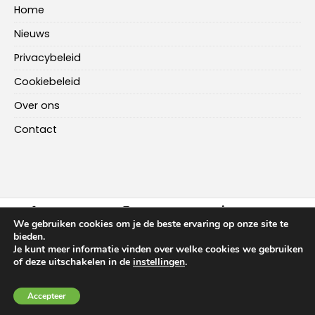
Home
Nieuws
Privacybeleid
Cookiebeleid
Over ons
Contact
FACEBOOK
INSTAGRAM
LINKEDIN
We gebruiken cookies om je de beste ervaring op onze site te
bieden.
Je kunt meer informatie vinden over welke cookies we gebruiken
HOME
NIEUWS
OVER ONS
CONTACT
of deze uitschakelen in de
instellingen
.
Copyright ©
2026
-
Multiplus Online
Accepteer