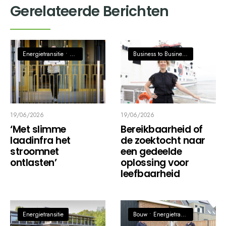
Gerelateerde Berichten
Energietransitie
•
Transport, Logistiek & Mobiliteit
Business to Business, Economie
•
T
19/06/2026
19/06/2026
‘Met slimme
Bereikbaarheid of
laadinfra het
de zoektocht naar
stroomnet
een gedeelde
ontlasten’
oplossing voor
leefbaarheid
Energietransitie
Bouw
•
Energietransitie