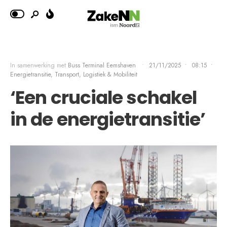
In samenwerking met
Buss Terminal Eemshaven
•
21/11/2025
•
08:15
•
Energietransitie
,
Transport, Logistiek & Mobiliteit
‘Een cruciale schakel
in de energietransitie’