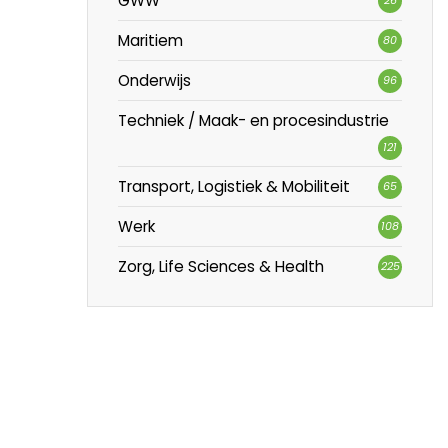
GWW
Maritiem
80
Onderwijs
96
Techniek / Maak- en procesindustrie
121
Transport, Logistiek & Mobiliteit
65
Werk
108
Zorg, Life Sciences & Health
225