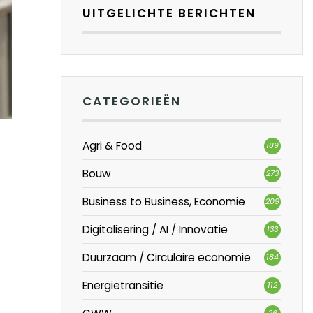
UITGELICHTE BERICHTEN
CATEGORIEËN
Agri & Food
189
Bouw
273
Business to Business, Economie
209
Digitalisering / AI / Innovatie
133
Duurzaam / Circulaire economie
184
Energietransitie
112
26