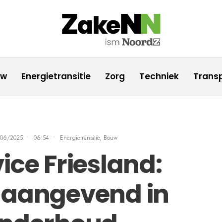
uw
Energietransitie
Zorg
Techniek
Transp
/06/2025
•
06:54
•
Energietransitie
,
Bouw
ice Friesland:
naangevend in