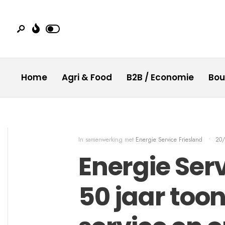
Home
Agri & Food
B2B / Economie
Bo
In samenwerking met
Energie Service Friesland
•
20
Energie Serv
50 jaar too