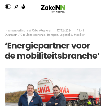
In samenwerking met
AVIA Weghorst
•
17/12/2024
•
13:41
•
Duurzaam / Circulaire economie
,
Transport, Logistiek & Mobiliteit
‘Energiepartner voor
de mobiliteitsbranche’