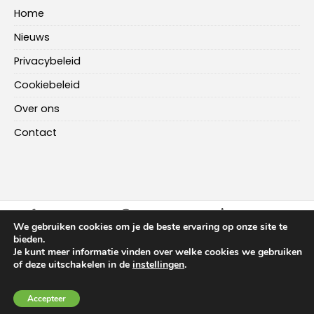
Home
Nieuws
Privacybeleid
Cookiebeleid
Over ons
Contact
FACEBOOK
INSTAGRAM
LINKEDIN
We gebruiken cookies om je de beste ervaring op onze site te
bieden.
Je kunt meer informatie vinden over welke cookies we gebruiken
HOME
NIEUWS
OVER ONS
CONTACT
of deze uitschakelen in de
instellingen
.
Copyright ©
2026
-
Multiplus Online
Accepteer