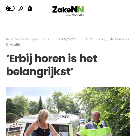
In samenwerking met
Cosis
•
11/09/2023
•
13:12
•
Zorg, Life Sciences
& Health
‘Erbij horen is het
belangrijkst’