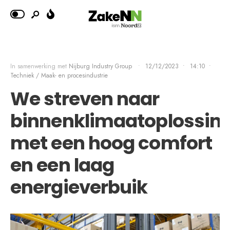
In samenwerking met
Nijburg Industry Group
•
12/12/2023
•
14:10
•
Techniek / Maak- en procesindustrie
We streven naar
binnenklimaatoplossin
met een hoog comfort
en een laag
energieverbuik