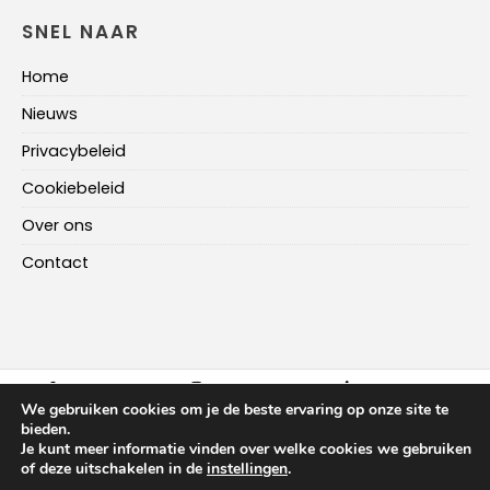
SNEL NAAR
Home
Nieuws
Privacybeleid
Cookiebeleid
Over ons
Contact
FACEBOOK
INSTAGRAM
LINKEDIN
We gebruiken cookies om je de beste ervaring op onze site te
bieden.
Je kunt meer informatie vinden over welke cookies we gebruiken
HOME
NIEUWS
OVER ONS
CONTACT
of deze uitschakelen in de
instellingen
.