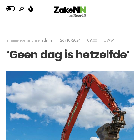
In samenwerking met
admin
•
26/10/2024
•
09:00
•
GWW
‘Geen dag is hetzelfde’