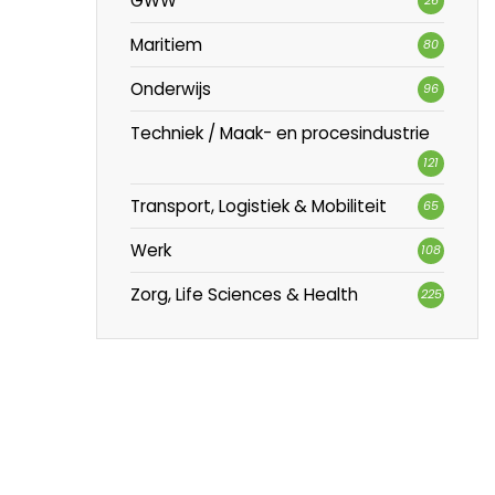
GWW
Maritiem
80
Onderwijs
96
Techniek / Maak- en procesindustrie
121
Transport, Logistiek & Mobiliteit
65
Werk
108
Zorg, Life Sciences & Health
225