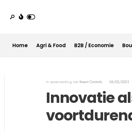
Home
Agri & Food
B2B / Economie
Bo
In samenwerking met
Kwant Controls
•
06/02/2023
Innovatie al
voortdurend