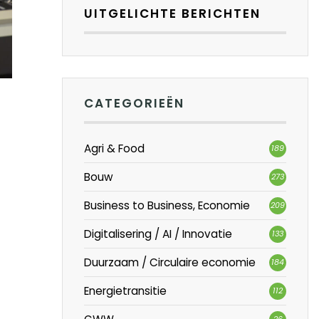
UITGELICHTE BERICHTEN
CATEGORIEËN
Agri & Food
189
Bouw
273
Business to Business, Economie
209
Digitalisering / AI / Innovatie
133
Duurzaam / Circulaire economie
184
Energietransitie
112
26