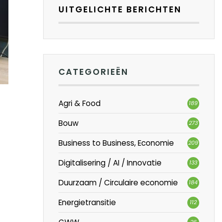
UITGELICHTE BERICHTEN
CATEGORIEËN
Agri & Food
189
Bouw
273
Business to Business, Economie
209
Digitalisering / AI / Innovatie
133
Duurzaam / Circulaire economie
184
Energietransitie
112
26