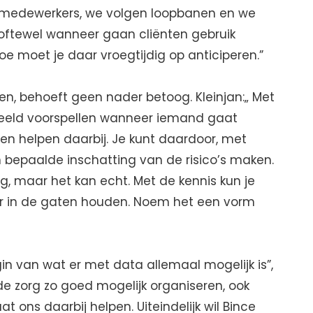
er medewerkers, we volgen loopbanen en we
, oftewel wanneer gaan cliënten gebruik
e moet je daar vroegtijdig op anticiperen.”
len, behoeft geen nader betoog. Kleinjan:„ Met
beeld voorspellen wanneer iemand gaat
den helpen daarbij. Je kunt daardoor, met
en bepaalde inschatting van de risico’s maken.
ig, maar het kan echt. Met de kennis kun je
r in de gaten houden. Noem het een vorm
 van wat er met data allemaal mogelijk is”,
de zorg zo goed mogelijk organiseren, ook
t ons daarbij helpen. Uiteindelijk wil Bince