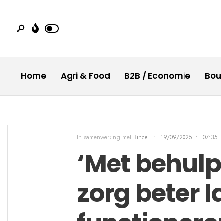
Home
Agri & Food
B2B / Economie
Bo
In samenwerking met
Bince
•
19/09/2025
•
07:35
‘Met behulp
zorg beter l