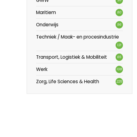
GWW
Maritiem
80
Onderwijs
96
Techniek / Maak- en procesindustrie
121
Transport, Logistiek & Mobiliteit
65
Werk
108
Zorg, Life Sciences & Health
225