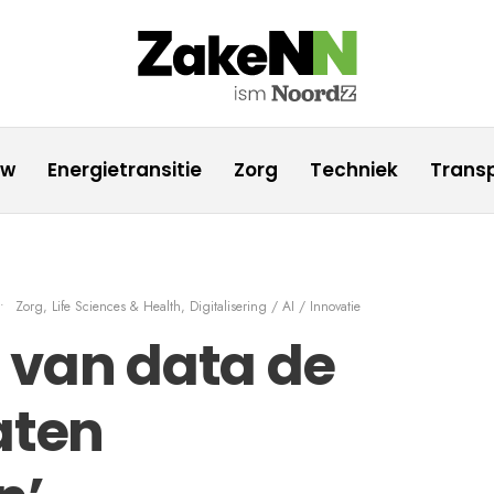
uw
Energietransitie
Zorg
Techniek
Transp
•
Zorg, Life Sciences & Health
,
Digitalisering / AI / Innovatie
 van data de
aten