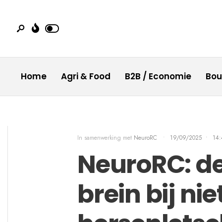
Home
Agri & Food
B2B / Economie
Bo
In samenwerking met
NeuroRC
•
19/09/2025
•
14:
NeuroRC: de
brein bij n