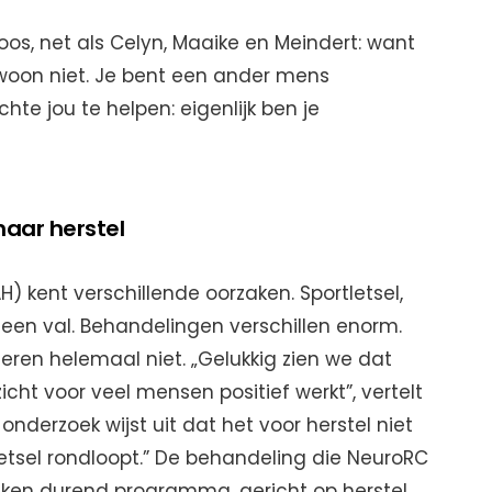
oos, net als Celyn, Maaike en Meindert: want
gewoon niet. Je bent een ander mens
hte jou te helpen: eigenlijk ben je
naar herstel
) kent verschillende oorzaken. Sportletsel,
, een val. Behandelingen verschillen enorm.
ren helemaal niet. „Gelukkig zien we dat
cht voor veel mensen positief werkt”, vertelt
nderzoek wijst uit dat het voor herstel niet
letsel rondloopt.” De behandeling die NeuroRC
weken durend programma, gericht op herstel,