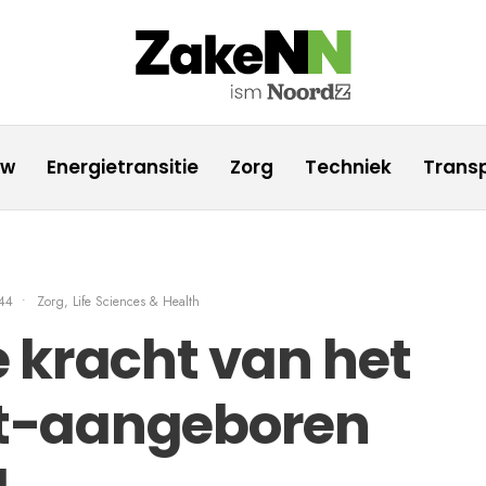
uw
Energietransitie
Zorg
Techniek
Transp
44
•
Zorg, Life Sciences & Health
 kracht van het
iet-aangeboren