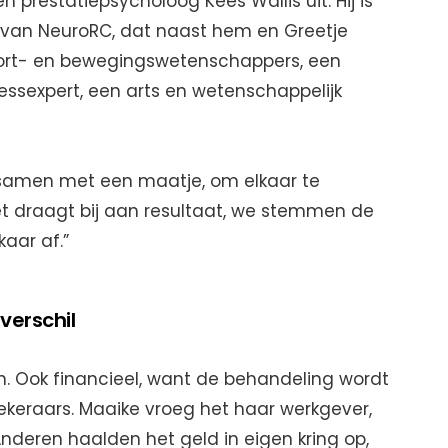
en prestatiepsycholoog Kees Wallis uit. Hij is
van NeuroRC, dat naast hem en Greetje
port- en bewegingswetenschappers, een
essexpert, een arts en wetenschappelijk
amen met een maatje, om elkaar te
t draagt bij aan resultaat, we stemmen de
kaar af.”
verschil
. Ook financieel, want de behandeling wordt
ekeraars. Maaike vroeg het haar werkgever,
Anderen haalden het geld in eigen kring op,