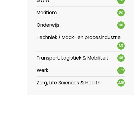
GWW
Maritiem
80
Onderwijs
96
Techniek / Maak- en procesindustrie
121
Transport, Logistiek & Mobiliteit
65
Werk
108
Zorg, Life Sciences & Health
225