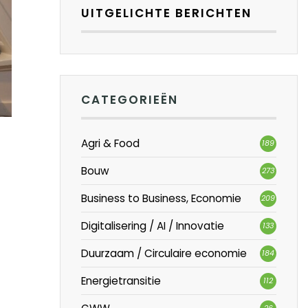
UITGELICHTE BERICHTEN
CATEGORIEËN
Agri & Food
189
Bouw
273
Business to Business, Economie
209
Digitalisering / AI / Innovatie
133
Duurzaam / Circulaire economie
184
Energietransitie
112
26