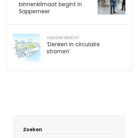
binnenklimaat begint in
Sappemeer
VOLGEND BERICHT
‘Denken in circulaire
stromen’
Zoeken