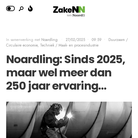
In samenwerking met
Noardling
•
27/02/2025
•
09:59
•
Duurzaam /
Circulaire economie
,
Techniek / Maak- en procesindustrie
Noardling: Sinds 2025,
maar wel meer dan
250 jaar ervaring…