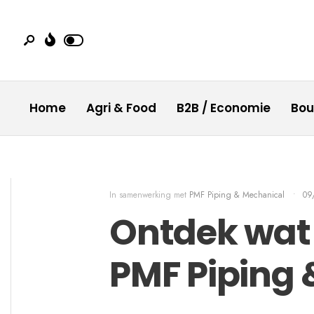
Home
Agri & Food
B2B / Economie
Bo
In samenwerking met
PMF Piping & Mechanical
•
09
Ontdek wat j
PMF Piping 