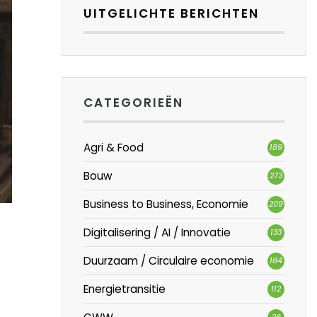
UITGELICHTE BERICHTEN
CATEGORIEËN
Agri & Food
189
Bouw
273
Business to Business, Economie
209
Digitalisering / AI / Innovatie
133
Duurzaam / Circulaire economie
184
Energietransitie
112
26