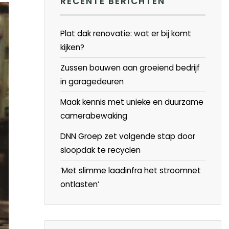
RECENTE BERICHTEN
Plat dak renovatie: wat er bij komt
kijken?
Zussen bouwen aan groeiend bedrijf
in garagedeuren
Maak kennis met unieke en duurzame
camerabewaking
DNN Groep zet volgende stap door
sloopdak te recyclen
‘Met slimme laadinfra het stroomnet
ontlasten’