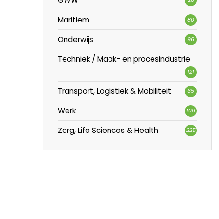
GWW
Maritiem
80
Onderwijs
96
Techniek / Maak- en procesindustrie
121
Transport, Logistiek & Mobiliteit
65
Werk
108
Zorg, Life Sciences & Health
225