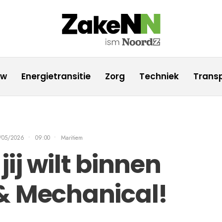
uw
Energietransitie
Zorg
Techniek
Transp
/05/2026
•
09:00
•
Maritiem
ij wilt binnen
& Mechanical!