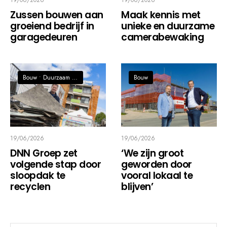
19/06/2026
19/06/2026
Zussen bouwen aan
Maak kennis met
groeiend bedrijf in
unieke en duurzame
garagedeuren
camerabewaking
Bouw
•
Duurzaam / Circulaire economie
Bouw
19/06/2026
19/06/2026
DNN Groep zet
‘We zijn groot
volgende stap door
geworden door
sloopdak te
vooral lokaal te
recyclen
blijven’