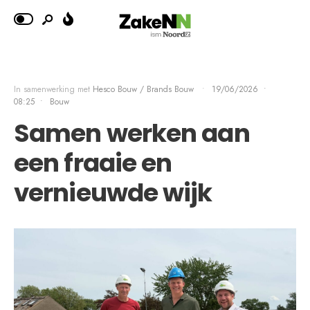
In samenwerking met
Hesco Bouw / Brands Bouw
•
19/06/2026
•
08:25
•
Bouw
Samen werken aan
een fraaie en
vernieuwde wijk