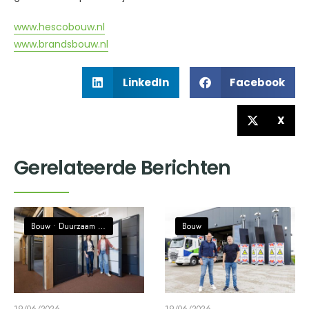
www.hescobouw.nl
www.brandsbouw.nl
LinkedIn
Facebook
X
Gerelateerde Berichten
Bouw
•
Duurzaam / Circulaire economie
Bouw