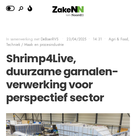
In samenwerking met
DeBoerRVS
•
23/04/2025
•
14:31
•
Agri & Food
,
Techniek / Maak- en procesindustrie
Shrimp4Live,
duurzame garnalen-
verwerking voor
perspectief sector