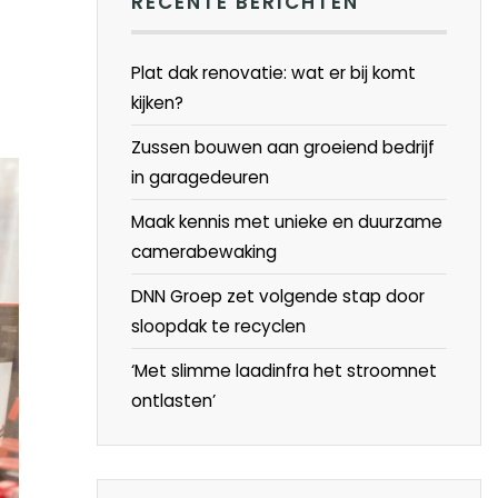
RECENTE BERICHTEN
Plat dak renovatie: wat er bij komt
kijken?
Zussen bouwen aan groeiend bedrijf
in garagedeuren
Maak kennis met unieke en duurzame
camerabewaking
DNN Groep zet volgende stap door
sloopdak te recyclen
‘Met slimme laadinfra het stroomnet
ontlasten’