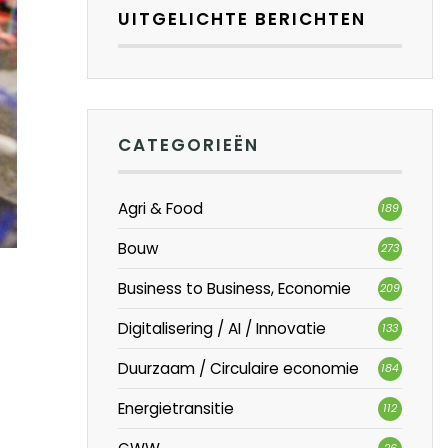
UITGELICHTE BERICHTEN
CATEGORIEËN
Agri & Food
189
Bouw
273
Business to Business, Economie
209
Digitalisering / AI / Innovatie
133
Duurzaam / Circulaire economie
184
Energietransitie
112
26