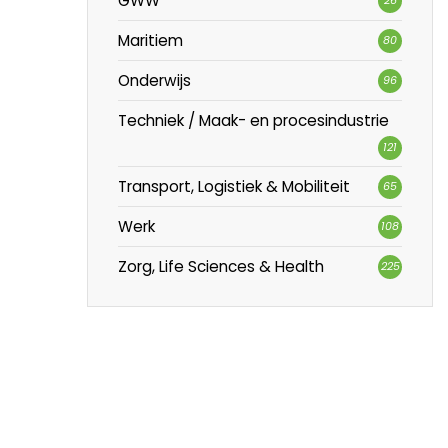
GWW
Maritiem
80
Onderwijs
96
Techniek / Maak- en procesindustrie
121
Transport, Logistiek & Mobiliteit
65
Werk
108
Zorg, Life Sciences & Health
225