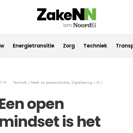
uw
Energietransitie
Zorg
Techniek
Transp
0:19
•
Techniek / Maak- en procesindustrie
,
Digitalisering / AI /
: Een open
mindset is het