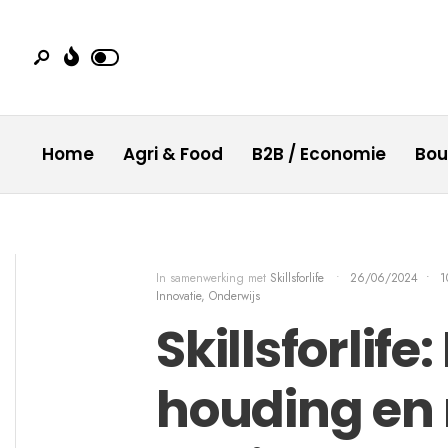
Home
Agri & Food
B2B / Economie
Bo
In samenwerking met
Skillsforlife
•
26/06/2024
•
1
Innovatie
,
Onderwijs
Skillsforlife
houding en 