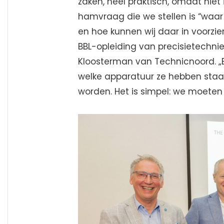
zaken, heel praktisch, omdat niet i
hamvraag die we stellen is “waar 
en hoe kunnen wij daar in voorz
BBL-opleiding van precisietechnie
Kloosterman van Technicnoord. „Be
welke apparatuur ze hebben sta
worden. Het is simpel: we moete