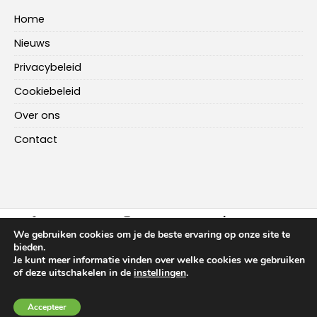
Home
Nieuws
Privacybeleid
Cookiebeleid
Over ons
Contact
FACEBOOK
INSTAGRAM
LINKEDIN
We gebruiken cookies om je de beste ervaring op onze site te
bieden.
Je kunt meer informatie vinden over welke cookies we gebruiken
HOME
NIEUWS
OVER ONS
CONTACT
of deze uitschakelen in de
instellingen
.
Copyright ©
2026
-
Multiplus Online
Accepteer