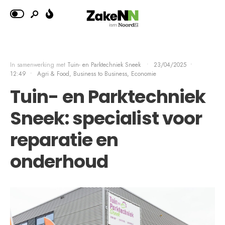
In samenwerking met
Tuin- en Parktechniek Sneek
•
23/04/2025
•
12:49
•
Agri & Food
,
Business to Business, Economie
Tuin- en Parktechniek
Sneek: specialist voor
reparatie en
onderhoud