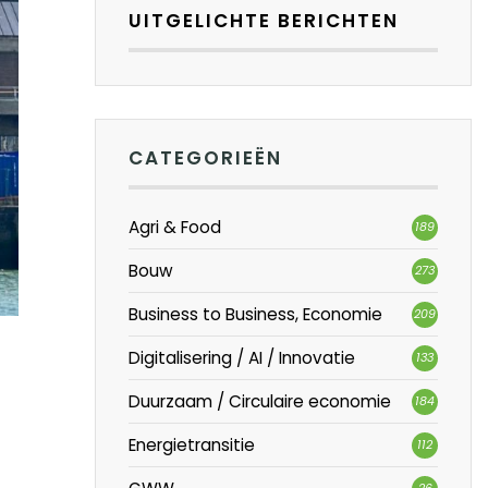
UITGELICHTE BERICHTEN
CATEGORIEËN
Agri & Food
189
Bouw
273
Business to Business, Economie
209
Digitalisering / AI / Innovatie
133
Duurzaam / Circulaire economie
184
Energietransitie
112
26