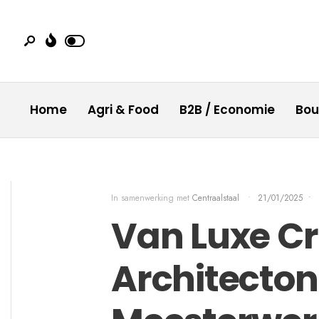
Home
Agri & Food
B2B / Economie
Bo
In samenwerking met
Centraalstaal
•
21/01/2025
•
Van Luxe Cr
Architecton