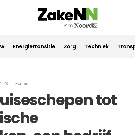
uw
Energietransitie
Zorg
Techniek
Transp
14:02
•
Maritiem
uiseschepen tot
ische