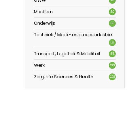
GWW
Maritiem
80
Onderwijs
96
Techniek / Maak- en procesindustrie
121
Transport, Logistiek & Mobiliteit
65
Werk
108
Zorg, Life Sciences & Health
225