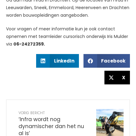
Ga dan naar Firda in Drachten. Op de locaties van Firda in
Leeuwarden, Sneek, Emmeloord, Heerenveen en Drachten
worden bouwopleidingen aangeboden.
Voor vragen of meer informatie kun je ook contact
opnemen met teamleider cursorisch onderwijs Iris Mulder
via
06-24272359.
LinkedIn
Facebook
X
VORIG BERICHT
‘Infra wordt nog
dynamischer dan het nu
al is’