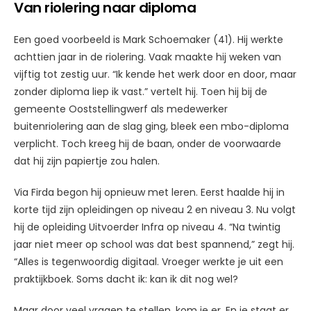
Van riolering naar diploma
Een goed voorbeeld is Mark Schoemaker (41). Hij werkte
achttien jaar in de riolering. Vaak maakte hij weken van
vijftig tot zestig uur. “Ik kende het werk door en door, maar
zonder diploma liep ik vast.” vertelt hij. Toen hij bij de
gemeente Ooststellingwerf als medewerker
buitenriolering aan de slag ging, bleek een mbo-diploma
verplicht. Toch kreeg hij de baan, onder de voorwaarde
dat hij zijn papiertje zou halen.
Via Firda begon hij opnieuw met leren. Eerst haalde hij in
korte tijd zijn opleidingen op niveau 2 en niveau 3. Nu volgt
hij de opleiding Uitvoerder Infra op niveau 4. “Na twintig
jaar niet meer op school was dat best spannend,” zegt hij.
“Alles is tegenwoordig digitaal. Vroeger werkte je uit een
praktijkboek. Soms dacht ik: kan ik dit nog wel?
Maar door veel vragen te stellen, kom je er. En je staat er