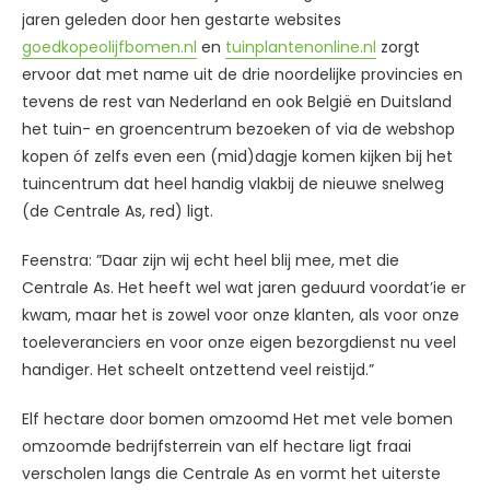
jaren geleden door hen gestarte websites
goedkopeolijfbomen.nl
en
tuinplantenonline.nl
zorgt
ervoor dat met name uit de drie noordelijke provincies en
tevens de rest van Nederland en ook België en Duitsland
het tuin- en groencentrum bezoeken of via de webshop
kopen óf zelfs even een (mid)dagje komen kijken bij het
tuincentrum dat heel handig vlakbij de nieuwe snelweg
(de Centrale As, red) ligt.
Feenstra: ”Daar zijn wij echt heel blij mee, met die
Centrale As. Het heeft wel wat jaren geduurd voordat’ie er
kwam, maar het is zowel voor onze klanten, als voor onze
toeleveranciers en voor onze eigen bezorgdienst nu veel
handiger. Het scheelt ontzettend veel reistijd.”
Elf hectare door bomen omzoomd Het met vele bomen
omzoomde bedrijfsterrein van elf hectare ligt fraai
verscholen langs die Centrale As en vormt het uiterste