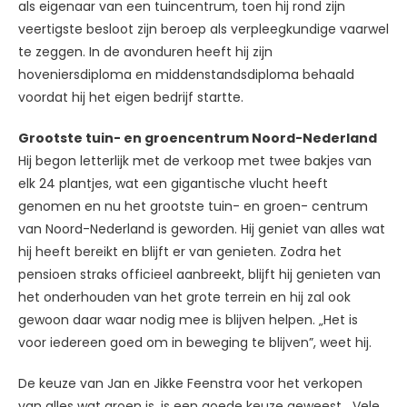
als eigenaar van een tuincentrum, toen hij rond zijn
veertigste besloot zijn beroep als verpleegkundige vaarwel
te zeggen. In de avonduren heeft hij zijn
hoveniersdiploma en middenstandsdiploma behaald
voordat hij het eigen bedrijf startte.
Grootste tuin- en groencentrum Noord-Nederland
Hij begon letterlijk met de verkoop met twee bakjes van
elk 24 plantjes, wat een gigantische vlucht heeft
genomen en nu het grootste tuin- en groen- centrum
van Noord-Nederland is geworden. Hij geniet van alles wat
hij heeft bereikt en blijft er van genieten. Zodra het
pensioen straks officieel aanbreekt, blijft hij genieten van
het onderhouden van het grote terrein en hij zal ook
gewoon daar waar nodig mee is blijven helpen. „Het is
voor iedereen goed om in beweging te blijven”, weet hij.
De keuze van Jan en Jikke Feenstra voor het verkopen
van alles wat groen is, is een goede keuze geweest. „Vele