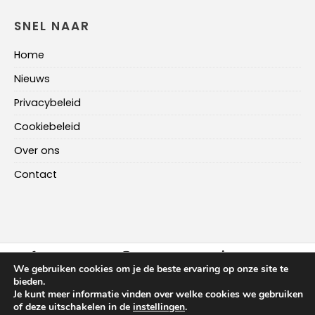
SNEL NAAR
Home
Nieuws
Privacybeleid
Cookiebeleid
Over ons
Contact
FACEBOOK
INSTAGRAM
LINKEDIN
We gebruiken cookies om je de beste ervaring op onze site te
bieden.
Je kunt meer informatie vinden over welke cookies we gebruiken
HOME
NIEUWS
OVER ONS
CONTACT
of deze uitschakelen in de
instellingen
.