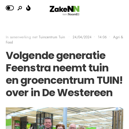
In samenwerking met
Tuincentrum Tuin
•
24/04/2024
•
14:06
•
Agri &
Food
Volgende generatie
Feenstra neemt tuin
en groencentrum TUIN!
over in De Westereen