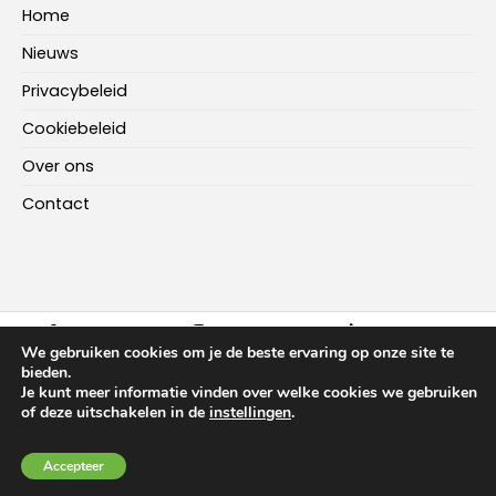
Home
Nieuws
Privacybeleid
Cookiebeleid
Over ons
Contact
FACEBOOK
INSTAGRAM
LINKEDIN
We gebruiken cookies om je de beste ervaring op onze site te
bieden.
Je kunt meer informatie vinden over welke cookies we gebruiken
HOME
NIEUWS
OVER ONS
CONTACT
of deze uitschakelen in de
instellingen
.
Copyright ©
2026
-
Multiplus Online
Accepteer