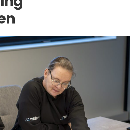
ing
en