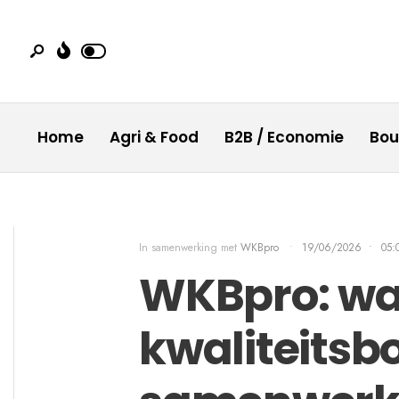
Home
Agri & Food
B2B / Economie
Bo
In samenwerking met
WKBpro
•
19/06/2026
•
05:
WKBpro: w
kwaliteitsb