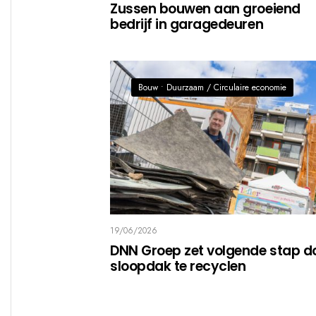
Zussen bouwen aan groeiend
bedrijf in garagedeuren
Bouw
•
Duurzaam / Circulaire economie
19/06/2026
DNN Groep zet volgende stap d
sloopdak te recyclen