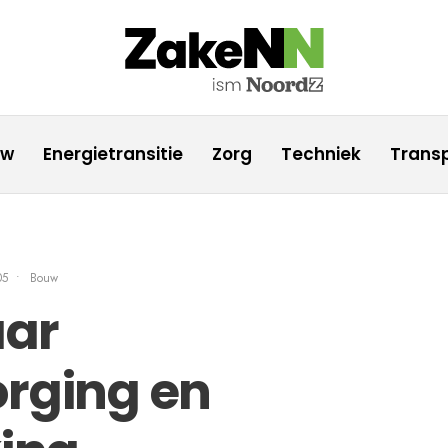
uw
Energietransitie
Zorg
Techniek
Transp
05
•
Bouw
aar
orging en