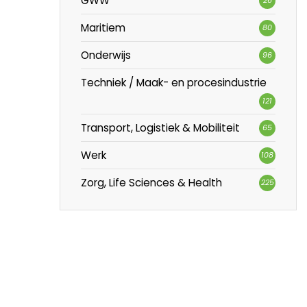
GWW
Maritiem
80
Onderwijs
96
Techniek / Maak- en procesindustrie
121
Transport, Logistiek & Mobiliteit
65
Werk
108
Zorg, Life Sciences & Health
225