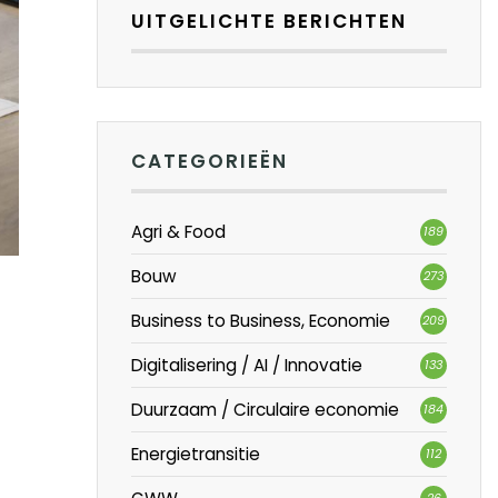
UITGELICHTE BERICHTEN
CATEGORIEËN
Agri & Food
189
Bouw
273
Business to Business, Economie
209
Digitalisering / AI / Innovatie
133
Duurzaam / Circulaire economie
184
Energietransitie
112
26