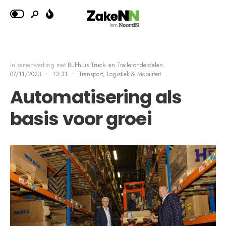
In samenwerking met
Bulthuis Truck- en Traileronderdelen
•
07/11/2023
•
13:31
•
Transport, Logistiek & Mobiliteit
Automatisering als
basis voor groei