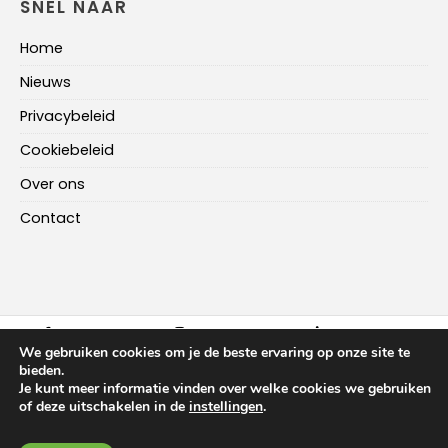
SNEL NAAR
Home
Nieuws
Privacybeleid
Cookiebeleid
Over ons
Contact
FACEBOOK
INSTAGRAM
LINKEDIN
We gebruiken cookies om je de beste ervaring op onze site te
bieden.
Je kunt meer informatie vinden over welke cookies we gebruiken
HOME
NIEUWS
OVER ONS
CONTACT
of deze uitschakelen in de
instellingen
.