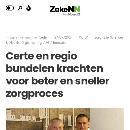
In samenwerking met
Certe
•
27/09/2024
•
06:50
•
Zorg, Life Sciences
& Health
,
Digitalisering / AI / Innovatie
Certe en regio
bundelen krachten
voor beter en sneller
zorgproces