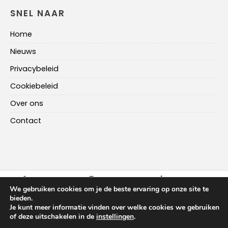
SNEL NAAR
Home
Nieuws
Privacybeleid
Cookiebeleid
Over ons
Contact
FACEBOOK
INSTAGRAM
LINKEDIN
We gebruiken cookies om je de beste ervaring op onze site te
bieden.
Je kunt meer informatie vinden over welke cookies we gebruiken
HOME
NIEUWS
OVER ONS
CONTACT
of deze uitschakelen in de
instellingen
.