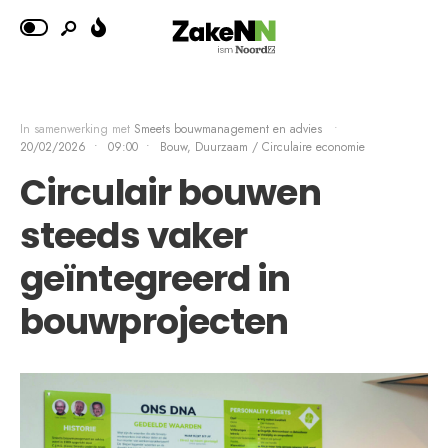
In samenwerking met
Smeets bouwmanagement en advies
•
20/02/2026
•
09:00
•
Bouw
,
Duurzaam / Circulaire economie
Circulair bouwen
steeds vaker
geïntegreerd in
bouwprojecten