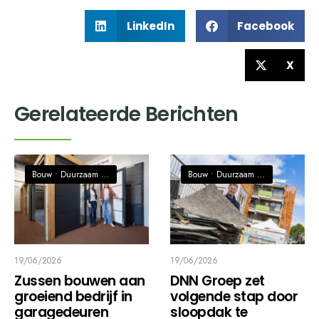
LinkedIn
Facebook
X
Gerelateerde Berichten
Bouw
•
Duurzaam / Circulaire economie
Bouw
•
Duurzaam / Circulaire economie
19/06/2026
19/06/2026
Zussen bouwen aan
DNN Groep zet
groeiend bedrijf in
volgende stap door
garagedeuren
sloopdak te