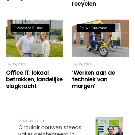
recyclen
Business to Business, Economie
•
Digitalisering / AI / Innovatie
Bouw
•
Duurzaam / Circulaire economie
19/06/2026
19/06/2026
Office IT: lokaal
‘Werken aan de
betrokken, landelijke
techniek van
slagkracht
morgen’
VORIG BERICHT
Circulair bouwen steeds
vaker geïntegreerd in