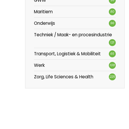
GWW
Maritiem
80
Onderwijs
96
Techniek / Maak- en procesindustrie
121
Transport, Logistiek & Mobiliteit
65
Werk
108
Zorg, Life Sciences & Health
225