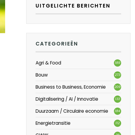
UITGELICHTE BERICHTEN
CATEGORIEËN
Agri & Food
189
Bouw
273
Business to Business, Economie
209
Digitalisering / AI / Innovatie
133
Duurzaam / Circulaire economie
184
Energietransitie
112
26