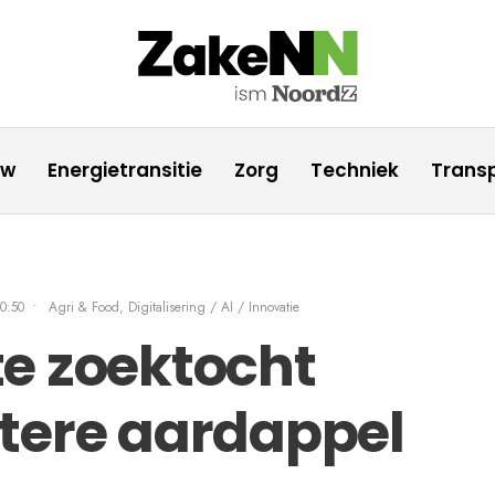
uw
Energietransitie
Zorg
Techniek
Transp
0:50
•
Agri & Food
,
Digitalisering / AI / Innovatie
e zoektocht
tere aardappel