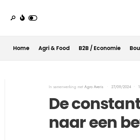
Home
Agri & Food
B2B / Economie
Bo
In samenwerking met
Agro Averis
•
27/09/2024
•
1
De constant
naar een be