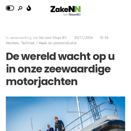
In samenwerking met
No Limit Ships BV
•
20/11/2024
•
10:36
•
Maritiem
,
Techniek / Maak- en procesindustrie
De wereld wacht op u
in onze zeewaardige
motorjachten