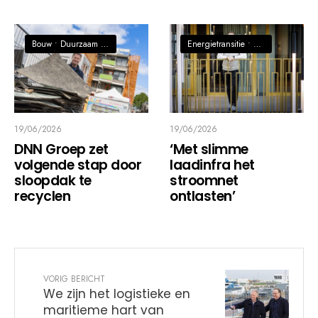
Bouw
•
Duurzaam / Circulaire economie
Energietransitie
•
Transport, Logisti
19/06/2026
19/06/2026
DNN Groep zet
‘Met slimme
volgende stap door
laadinfra het
sloopdak te
stroomnet
recyclen
ontlasten’
VORIG BERICHT
We zijn het logistieke en
maritieme hart van