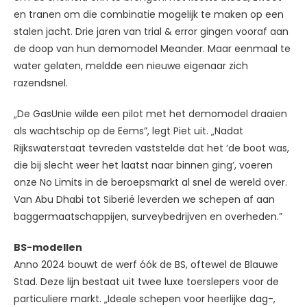
en tranen om die combinatie mogelijk te maken op een
stalen jacht. Drie jaren van trial & error gingen vooraf aan
de doop van hun demomodel Meander. Maar eenmaal te
water gelaten, meldde een nieuwe eigenaar zich
razendsnel.
„De GasUnie wilde een pilot met het demomodel draaien
als wachtschip op de Eems”, legt Piet uit. „Nadat
Rijkswaterstaat tevreden vaststelde dat het ‘de boot was,
die bij slecht weer het laatst naar binnen ging’, voeren
onze No Limits in de beroepsmarkt al snel de wereld over.
Van Abu Dhabi tot Siberië leverden we schepen af aan
baggermaatschappijen, surveybedrijven en overheden.”
BS-modellen
Anno 2024 bouwt de werf óók de BS, oftewel de Blauwe
Stad. Deze lijn bestaat uit twee luxe toerslepers voor de
particuliere markt. „Ideale schepen voor heerlijke dag-,