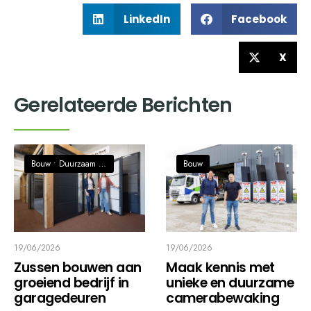
LinkedIn
Facebook
X
Gerelateerde Berichten
Bouw
•
Duurzaam / Circulaire economie
Bouw
19/06/2026
19/06/2026
Zussen bouwen aan
Maak kennis met
groeiend bedrijf in
unieke en duurzame
garagedeuren
camerabewaking