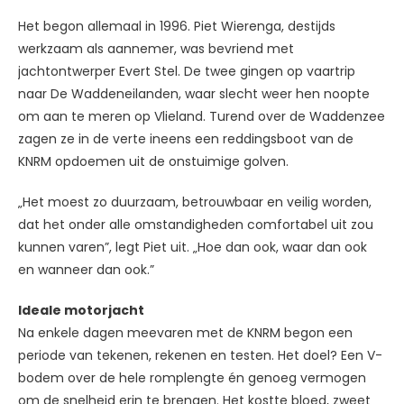
Het begon allemaal in 1996. Piet Wierenga, destijds
werkzaam als aannemer, was bevriend met
jachtontwerper Evert Stel. De twee gingen op vaartrip
naar De Waddeneilanden, waar slecht weer hen noopte
om aan te meren op Vlieland. Turend over de Waddenzee
zagen ze in de verte ineens een reddingsboot van de
KNRM opdoemen uit de onstuimige golven.
„Het moest zo duurzaam, betrouwbaar en veilig worden,
dat het onder alle omstandigheden comfortabel uit zou
kunnen varen”, legt Piet uit. „Hoe dan ook, waar dan ook
en wanneer dan ook.”
Ideale motorjacht
Na enkele dagen meevaren met de KNRM begon een
periode van tekenen, rekenen en testen. Het doel? Een V-
bodem over de hele romplengte én genoeg vermogen
om de snelheid erin te brengen. Het kostte bloed, zweet