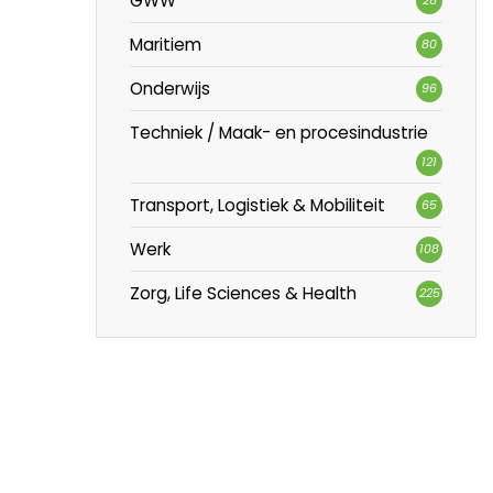
GWW
Maritiem
80
Onderwijs
96
Techniek / Maak- en procesindustrie
121
Transport, Logistiek & Mobiliteit
65
Werk
108
Zorg, Life Sciences & Health
225