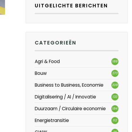
UITGELICHTE BERICHTEN
CATEGORIEËN
Agri & Food
189
Bouw
273
Business to Business, Economie
209
Digitalisering / AI / Innovatie
133
Duurzaam / Circulaire economie
184
Energietransitie
112
26