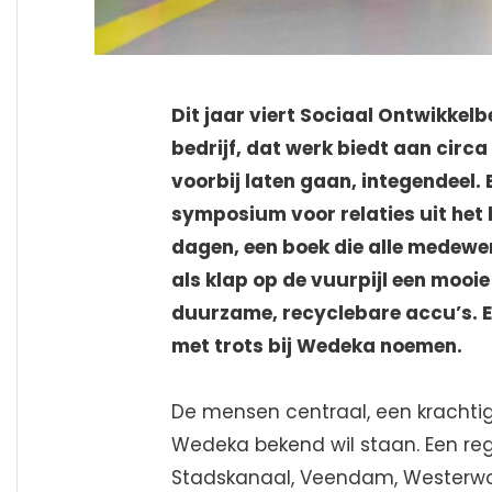
Dit jaar viert Sociaal Ontwikkel
bedrijf, dat werk biedt aan circ
voorbij laten gaan, integendeel.
symposium voor relaties uit het 
dagen, een boek die alle medewer
als klap op de vuurpijl een moo
duurzame, recyclebare accu’s. Ee
met trots bij Wedeka noemen.
De mensen centraal, een krachtig b
Wedeka bekend wil staan. Een reg
Stadskanaal, Veendam, Westerwo