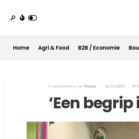
Home
Agri & Food
B2B / Economie
Bo
In samenwerking met
Wedeka
•
12/12/2023
•
14:
‘Een begrip 