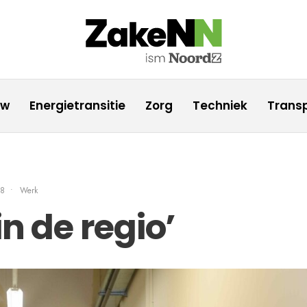
uw
Energietransitie
Zorg
Techniek
Transp
28
•
Werk
in de regio’