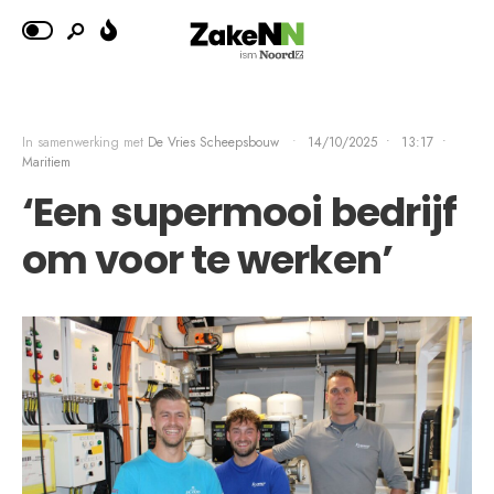
In samenwerking met
De Vries Scheepsbouw
•
14/10/2025
•
13:17
•
Maritiem
‘Een supermooi bedrijf
om voor te werken’