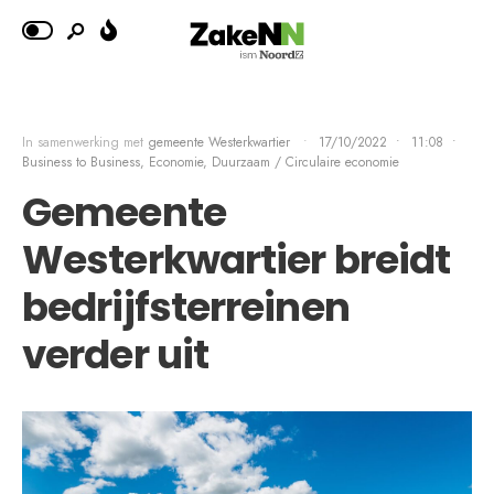
In samenwerking met
gemeente Westerkwartier
•
17/10/2022
•
11:08
•
Business to Business, Economie
,
Duurzaam / Circulaire economie
Gemeente
Westerkwartier breidt
bedrijfsterreinen
verder uit