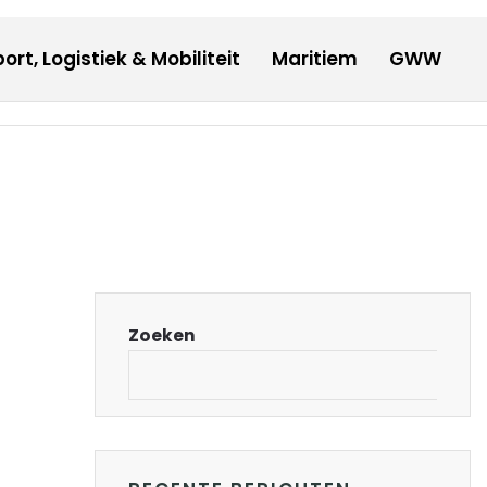
17:27
VRIJDAG
7 AUGUSTUS 2026
ort, Logistiek & Mobiliteit
Maritiem
GWW
Duurzaam
Innovatie
Onderwijs
Werk
Contact
Zoeken