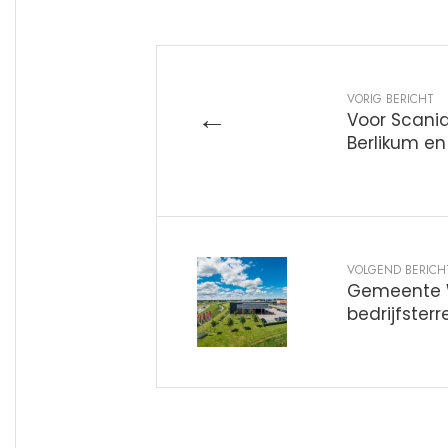
VORIG BERICHT
←
Voor Scania
Berlikum e
VOLGEND BERICH
Gemeente W
bedrijfsterr