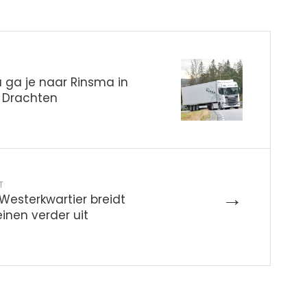
 ga je naar Rinsma in
n Drachten
T
→
esterkwartier breidt
einen verder uit