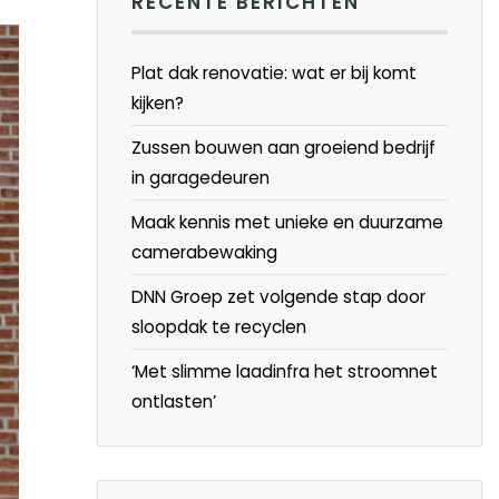
RECENTE BERICHTEN
Plat dak renovatie: wat er bij komt
kijken?
Zussen bouwen aan groeiend bedrijf
in garagedeuren
Maak kennis met unieke en duurzame
camerabewaking
DNN Groep zet volgende stap door
sloopdak te recyclen
‘Met slimme laadinfra het stroomnet
ontlasten’