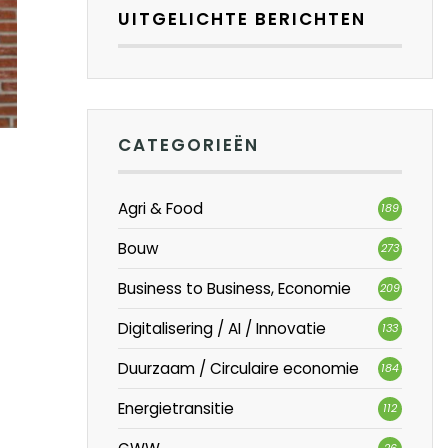
UITGELICHTE BERICHTEN
CATEGORIEËN
Agri & Food
189
Bouw
273
Business to Business, Economie
209
Digitalisering / AI / Innovatie
133
Duurzaam / Circulaire economie
184
Energietransitie
112
26