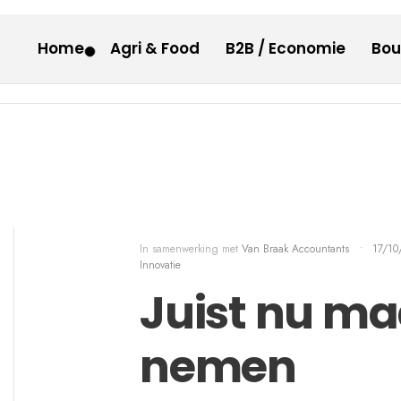
Home
Agri & Food
B2B / Economie
Bo
In samenwerking met
Van Braak Accountants
•
17/10
Innovatie
Juist nu ma
nemen