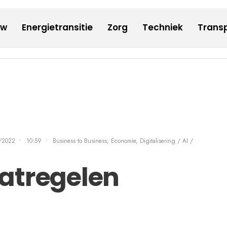
uw
Energietransitie
Zorg
Techniek
Transp
/2022
•
10:59
•
Business to Business, Economie
,
Digitalisering / AI /
atregelen