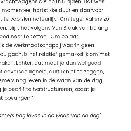
e vrachtwagens die op LNG rijden. Dat was
 momenteel hartstikke duur en daarvoor
et te voorzien natuurlijk.” Om tegenvallers zo
n, blijft het volgens Van Braak van belang
goed neer te zetten. „Om op dat
 Als de werkmaatschappij waarin geen
 zou gaan, is het relatief gemakkelijk om met
aken. Echter, dat moet je dan wel goed
 onverschilligheid, durf ik niet te zeggen,
nemers nog leven in de waan van de dag.
g je bedrijf te herstructureren, zodat je
nt opvangen.”
nemers nog leven in de waan van de dag’