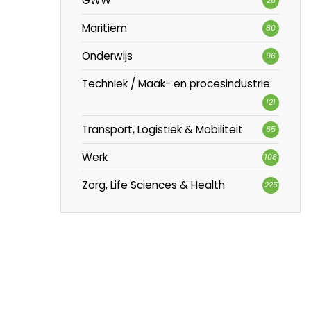
GWW
Maritiem
80
Onderwijs
96
Techniek / Maak- en procesindustrie
121
Transport, Logistiek & Mobiliteit
65
Werk
108
Zorg, Life Sciences & Health
225