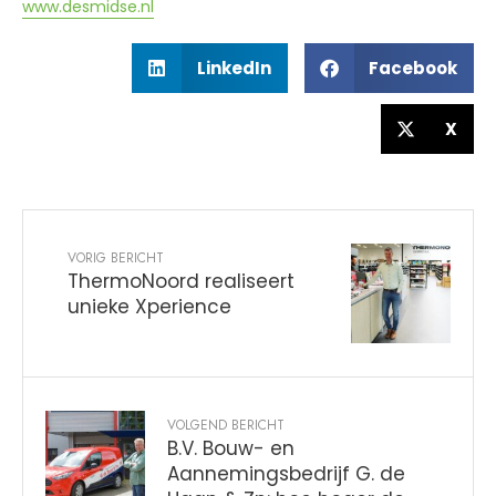
www.desmidse.nl
LinkedIn
Facebook
X
VORIG BERICHT
ThermoNoord realiseert
unieke Xperience
VOLGEND BERICHT
B.V. Bouw- en
Aannemingsbedrijf G. de