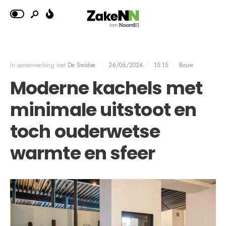
In samenwerking met
De Smidse
•
26/06/2024
•
15:15
•
Bouw
Moderne kachels met
minimale uitstoot en
toch ouderwetse
warmte en sfeer