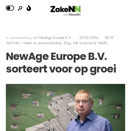
In samenwerking met
NewAge Europe B.V.
•
20/02/2026
•
08:05
•
Techniek / Maak- en procesindustrie
,
Zorg, Life Sciences & Health
NewAge Europe B.V.
sorteert voor op groei