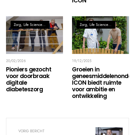
ICON
Zorg, Life Sciences & Health
•
Digitalisering / AI / Innovatie
Zorg, Life Sciences & Health
•
Digi
20/02/2026
19/12/2025
Pioniers gezocht
Groeien in
voor doorbraak
geneesmiddelenonder
digitale
ICON biedt ruimte
diabeteszorg
voor ambitie en
ontwikkeling
VORIG BERICHT