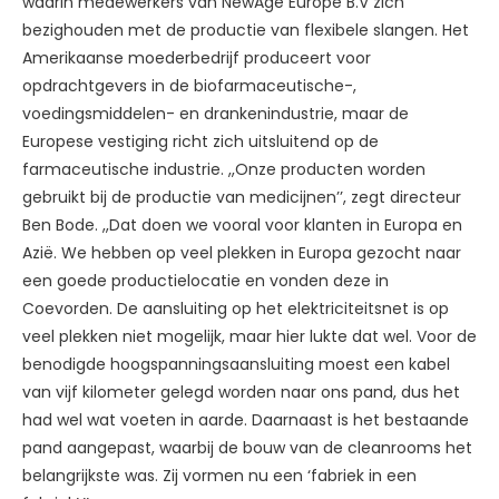
waarin medewerkers van NewAge Europe B.V zich
bezighouden met de productie van flexibele slangen. Het
Amerikaanse moederbedrijf produceert voor
opdrachtgevers in de biofarmaceutische-,
voedingsmiddelen- en drankenindustrie, maar de
Europese vestiging richt zich uitsluitend op de
farmaceutische industrie. ,,Onze producten worden
gebruikt bij de productie van medicijnen’’, zegt directeur
Ben Bode. ,,Dat doen we vooral voor klanten in Europa en
Azië. We hebben op veel plekken in Europa gezocht naar
een goede productielocatie en vonden deze in
Coevorden. De aansluiting op het elektriciteitsnet is op
veel plekken niet mogelijk, maar hier lukte dat wel. Voor de
benodigde hoogspanningsaansluiting moest een kabel
van vijf kilometer gelegd worden naar ons pand, dus het
had wel wat voeten in aarde. Daarnaast is het bestaande
pand aangepast, waarbij de bouw van de cleanrooms het
belangrijkste was. Zij vormen nu een ‘fabriek in een