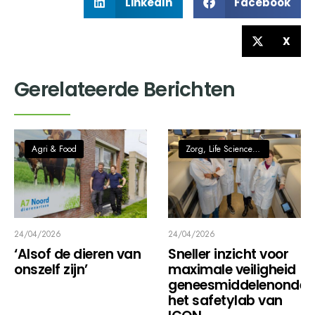
LinkedIn
Facebook
X
Gerelateerde Berichten
Agri & Food
Zorg, Life Sciences & Health
24/04/2026
24/04/2026
‘Alsof de dieren van
Sneller inzicht voor
onszelf zijn’
maximale veiligheid
geneesmiddelenonder
het safetylab van