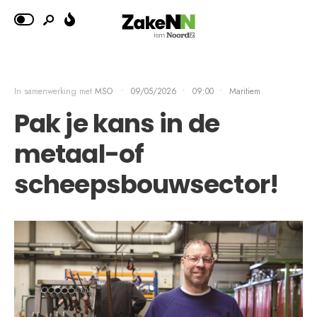
In samenwerking met
MSO
•
09/05/2026
•
09:00
•
Maritiem
Pak je kans in de
metaal-of
scheepsbouwsector!