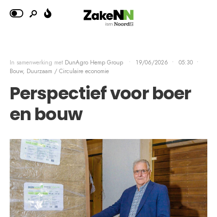
In samenwerking met
DunAgro Hemp Group
•
19/06/2026
•
05:30
•
Bouw
,
Duurzaam / Circulaire economie
Perspectief voor boer
en bouw