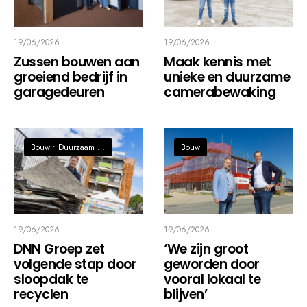
19/06/2026
19/06/2026
Zussen bouwen aan
Maak kennis met
groeiend bedrijf in
unieke en duurzame
garagedeuren
camerabewaking
Bouw
•
Duurzaam / Circulaire economie
Bouw
19/06/2026
19/06/2026
DNN Groep zet
‘We zijn groot
volgende stap door
geworden door
sloopdak te
vooral lokaal te
recyclen
blijven’