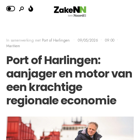
In samenwerking met
Port of Harlingen
•
09/05/2026
•
09:00
•
Maritiem
Port of Harlingen:
aanjager en motor van
een krachtige
regionale economie