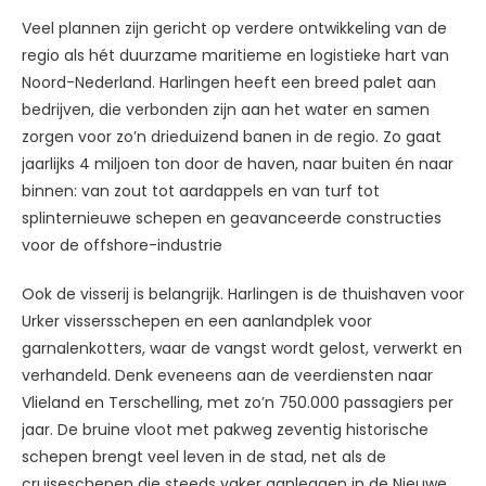
Veel plannen zijn gericht op verdere ontwikkeling van de
regio als hét duurzame maritieme en logistieke hart van
Noord-Nederland. Harlingen heeft een breed palet aan
bedrijven, die verbonden zijn aan het water en samen
zorgen voor zo’n drieduizend banen in de regio. Zo gaat
jaarlijks 4 miljoen ton door de haven, naar buiten én naar
binnen: van zout tot aardappels en van turf tot
splinternieuwe schepen en geavanceerde constructies
voor de offshore-industrie
Ook de visserij is belangrijk. Harlingen is de thuishaven voor
Urker vissersschepen en een aanlandplek voor
garnalenkotters, waar de vangst wordt gelost, verwerkt en
verhandeld. Denk eveneens aan de veerdiensten naar
Vlieland en Terschelling, met zo’n 750.000 passagiers per
jaar. De bruine vloot met pakweg zeventig historische
schepen brengt veel leven in de stad, net als de
cruiseschepen die steeds vaker aanleggen in de Nieuwe