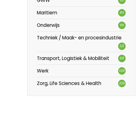
GWW
Maritiem
80
Onderwijs
96
Techniek / Maak- en procesindustrie
121
Transport, Logistiek & Mobiliteit
65
Werk
108
Zorg, Life Sciences & Health
225