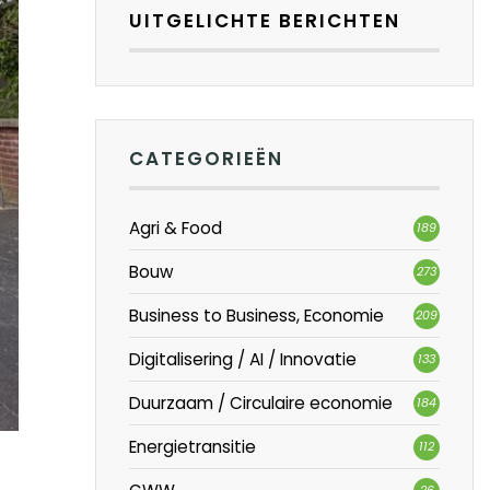
UITGELICHTE BERICHTEN
CATEGORIEËN
Agri & Food
189
Bouw
273
Business to Business, Economie
209
Digitalisering / AI / Innovatie
133
Duurzaam / Circulaire economie
184
Energietransitie
112
26