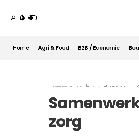
Home
Agri & Food
B2B / Economie
Bo
In samenwerking met
Thuiszorg Het Friese Land
•
19
Samenwerke
zorg