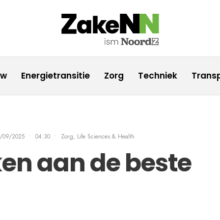
uw
Energietransitie
Zorg
Techniek
Transp
/09/2025
•
04:30
•
Zorg, Life Sciences & Health
n aan de beste