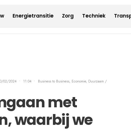
uw
Energietransitie
Zorg
Techniek
Transp
0/02/2024
•
11:04
•
Business to Business, Economie
,
Duurzaam /
omgaan met
n, waarbij we