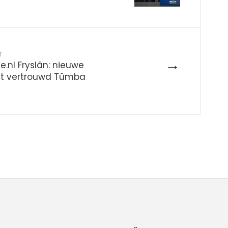
T
→
e.nl Fryslân: nieuwe
t vertrouwd Tûmba