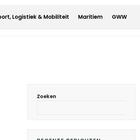
20:25
DONDERDAG
6 AUGUSTUS 2026
ort, Logistiek & Mobiliteit
Maritiem
GWW
Duurzaam
Innovatie
Onderwijs
Werk
Contact
Zoeken