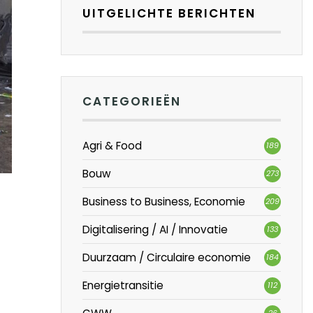
UITGELICHTE BERICHTEN
CATEGORIEËN
Agri & Food
189
Bouw
273
Business to Business, Economie
209
Digitalisering / AI / Innovatie
133
Duurzaam / Circulaire economie
184
Energietransitie
112
26