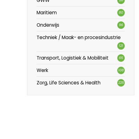
GWW
Maritiem
80
Onderwijs
96
Techniek / Maak- en procesindustrie
121
Transport, Logistiek & Mobiliteit
65
Werk
108
Zorg, Life Sciences & Health
225