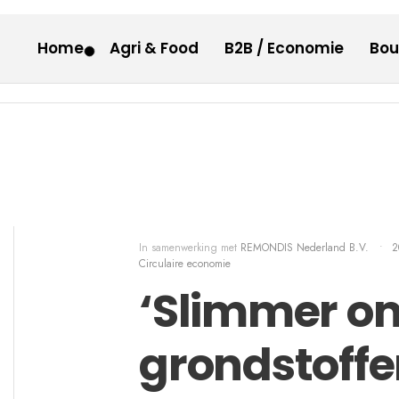
Home
Agri & Food
B2B / Economie
Bo
In samenwerking met
REMONDIS Nederland B.V.
•
2
Circulaire economie
‘Slimmer 
grondstoffe