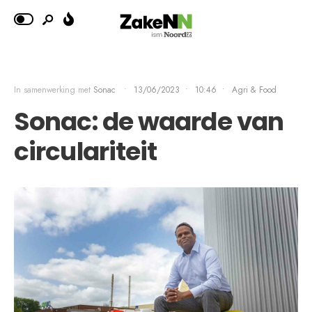
In samenwerking met
Sonac
•
13/06/2023
•
10:46
•
Agri & Food
Sonac: de waarde van
circulariteit