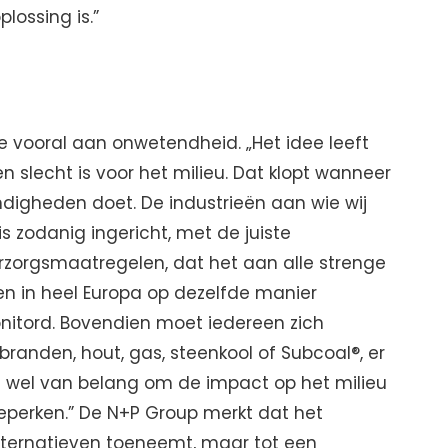
lossing is.”
ie vooral aan onwetendheid. „Het idee leeft
n slecht is voor het milieu. Dat klopt wanneer
ndigheden doet. De industrieën aan wie wij
s zodanig ingericht, met de juiste
zorgsmaatregelen, dat het aan alle strenge
en in heel Europa op dezelfde manier
itord. Bovendien moet iedereen zich
branden, hout, gas, steenkool of Subcoal®, er
aard wel van belang om de impact op het milieu
eperken.” De N+P Group merkt dat het
lternatieven toeneemt, maar tot een