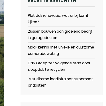
RECENTE BERICHTEN
Plat dak renovatie: wat er bij komt
kijken?
Zussen bouwen aan groeiend bedrijf
in garagedeuren
Maak kennis met unieke en duurzame
camerabewaking
DNN Groep zet volgende stap door
sloopdak te recyclen
‘Met slimme laadinfra het stroomnet
ontlasten’