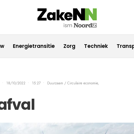
uw
Energietransitie
Zorg
Techniek
Transp
•
18/10/2022
•
15:27
•
Duurzaam / Circulaire economie
,
afval