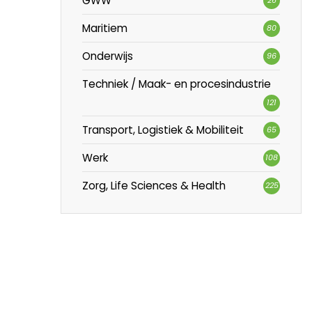
GWW
Maritiem
80
Onderwijs
96
Techniek / Maak- en procesindustrie
121
Transport, Logistiek & Mobiliteit
65
Werk
108
Zorg, Life Sciences & Health
225