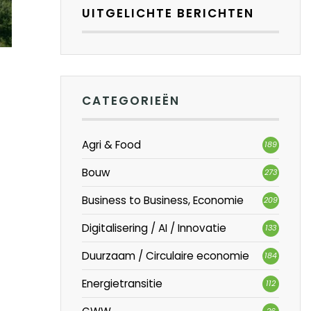
UITGELICHTE BERICHTEN
CATEGORIEËN
Agri & Food
189
Bouw
273
Business to Business, Economie
209
Digitalisering / AI / Innovatie
133
Duurzaam / Circulaire economie
184
Energietransitie
112
26