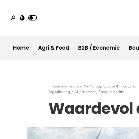
Home
Agri & Food
B2B / Economie
Bo
In samenwerking met
N+P Group Subcoal® Production
Digitalisering / AI / Innovatie
,
Energietransitie
Waardevol 